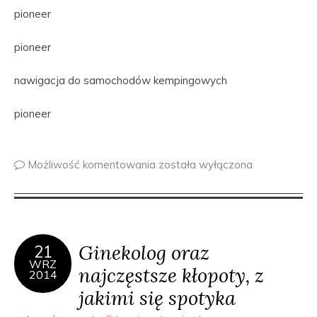
pioneer
pioneer
nawigacja do samochodów kempingowych
pioneer
Możliwość komentowania
została wyłączona
Ginekolog oraz
21
WRZ
najczęstsze kłopoty, z
2014
jakimi się spotyka