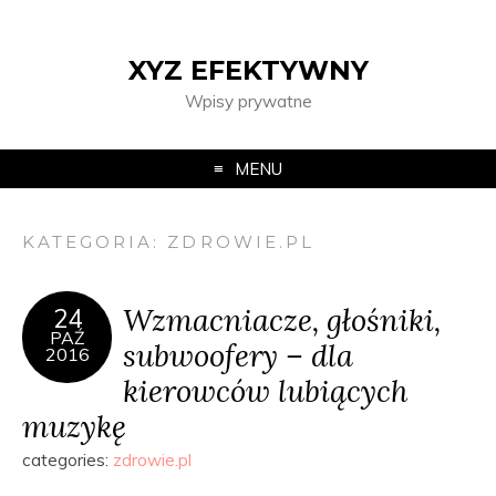
XYZ EFEKTYWNY
Wpisy prywatne
MENU
KATEGORIA:
ZDROWIE.PL
Wzmacniacze, głośniki,
24
PAŹ
subwoofery – dla
2016
kierowców lubiących
muzykę
categories:
zdrowie.pl