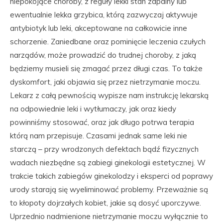
niepokojące choroby, z reguły lekki stan zapalny lub
ewentualnie lekka grzybica, którą zazwyczaj aktywuje
antybiotyk lub leki, akceptowane na całkowicie inne
schorzenie. Zaniedbane oraz pominięcie leczenia czułych
narządów, może prowadzić do trudnej choroby, z jaką
będziemy musieli się zmagać przez długi czas. To także
dyskomfort, jaki objawia się przez nietrzymanie moczu.
Lekarz z całą pewnością wypisze nam instrukcję lekarską
na odpowiednie leki i wytłumaczy, jak oraz kiedy
powinniśmy stosować, oraz jak długo potrwa terapia
którą nam przepisuje. Czasami jednak same leki nie
starczą – przy wrodzonych defektach bądź fizycznych
wadach niezbędne są zabiegi ginekologii estetycznej. W
trakcie takich zabiegów ginekolodzy i eksperci od poprawy
urody starają się wyeliminować problemy. Przeważnie są
to kłopoty dojrzałych kobiet, jakie są dosyć uporczywe.
Uprzednio nadmienione nietrzymanie moczu wyłącznie to